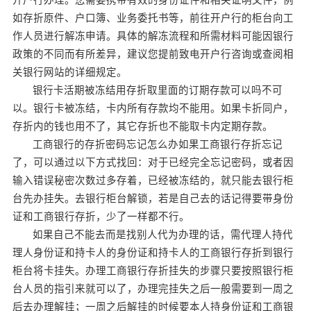
如存折原件、户口簿、业务委托书等，前往开户行的柜台向工
作人员进行解冻申请。具体的解冻流程和所需材料可能因银行
政策的不同而有所差异，建议您提前致电开户行咨询或查阅相
关银行网站的详细规定。
银行卡活期被冻结用存折取里面的订期存款可以吗不可
以。银行卡被冻结，卡内所有存款均不能用。如果卡折同户，
存折内的钱也用不了，其它存折也不能取卡内定期存款。
工商银行的存折密码忘记怎么办如果工商银行存折忘记
了，可以通过以下方式找回：对于已经完全忘记密码，或者因
输入错误秘密次数过多存着，已经被冻结的，就只能去银行柜
台先办挂失。去银行柜台解锁，若是自己去的话记得要带身份
证和工商银行存折，少了一样都不行。
如果自己不能去而是找别人代为办理的话，需代理人持代
理人身份证和持卡人的身份证和持卡人的工商银行存折到银行
柜台将卡挂失。办理工商银行存折挂失的步骤只要按照银行柜
台人员的指引来就可以了，办理完挂失之后一般需要到一周之
后去办理解挂；一周之后解挂的时候要本人持身份证和工商银