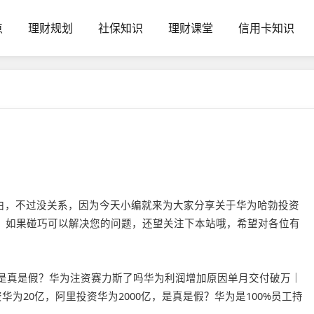
点
理财规划
社保知识
理财课堂
信用卡知识
白，不过没关系，因为今天小编就来为大家分享关于华为哈勃投资
，如果碰巧可以解决您的问题，还望关注下本站哦，希望对各位有
亿，是真是假？华为注资赛力斯了吗华为利润增加原因单月交付破万｜
为20亿，阿里投资华为2000亿，是真是假？华为是100%员工持