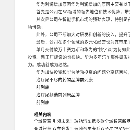
华为利润增加原因华为利润增加的原因主要有以
首先是公司在5G领域的领先地位和技术优势，带
其次是公司在智能手机市场的强劲表现，特别是
场份额；
此外，公司不断加大对研发和创新的投入，提升
最后，公司在多个领域的多元化经营也为其带来
单月交付破万｜赛力斯和华为的“快字诀”为何如
投资。新工厂建设的也很快。华为多年汽车部件研发
力。成功就成为必然。
华为加快投资和华为哈勃投资的问题分享结束啦
治疗尿不尽的药物品牌前列康
前列康
治疗尿频选前列康品牌
前列康
相关内容
全域智慧 引领未来！瑞驰汽车携多款全域智慧新品
全域智慧 双车齐发！瑞驰汽车卡系双子星C5/C3于