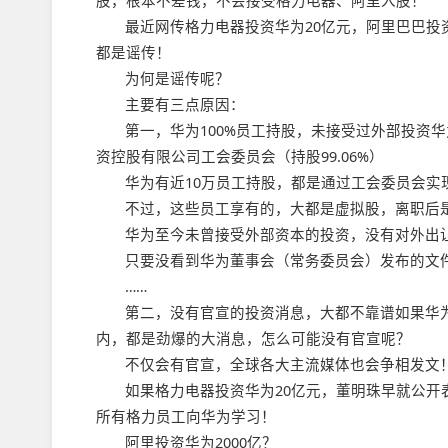
股，根本不差钱，不会接受格力电器、阿里入股！
最近网传格力电器投资华为20亿元，阿里巴巴投资
都是谣传！
为何是谣传呢？
主要有三点原因：
第一，华为100%员工持股，未接受过外部投资华
资控股有限公司工会委员会（持股99.06%）
华为有近10万员工持股，都是通过工会委员会实
不过，这些员工享有的，大都是虚拟股，离职后
华为至今未曾接受外部资本的投资，没有对外出
只要没看到华为董事会（常务委员会）发布的文
……
第二，没有官宣的投资消息，大都不靠谱如果华
内，都是劲爆的大消息，怎么可能没有官宣呢？
不仅会有官宣，全球各大主流媒体也会争相发文
如果格力电器投资华为20亿元，董明珠早就公
所有格力员工向华为学习！
阿里投资华为2000亿？