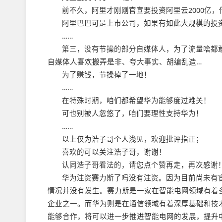
前不久，阿里才刚刚官宣要投资阿里云2000亿
阿里巴巴可是上市公司，如果有如此大规模的投
……
第三，没有节操的部分自媒体人，为了流量啥都
自媒体人喜欢搬弄是非、夸大事实、胡编乱造…
为了赚钱，节操掉了一地！
……
在特殊时期，咱们都希望华为能够度过难关！
可也别被人忽悠了，咱们要理性支持华为！
……
以上仅为浩子哥个人浅见，欢迎批评指正；
喜欢的可以关注浩子哥，谢谢！
认同浩子哥看法的，请您点个赞再走，再次感谢
华为注资赛力斯了吗没有注资。因为目前尚未有
情况并没有发生。赛力斯是一家在智能电网领域有着
企业之一。而华为则是在通信领域有着深厚基础和技
能够合作，将可以进一步推进智能电网的发展，提升